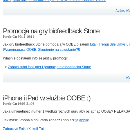
Kliknij tutaj aby posłuchać fragmentów symulatora i pobrać całość
Audio
,
Ws
Promocja na gry biofeedback Stone
Purple Cat 30/11 16:11
Jak gry biofeedback Stone pomogają w OOBE pisałem
tutaj (
Trenuj Siłę Umysłu
)
(
Wspomagacz OOBE: Skupienie na zawołanie?!
)
Własnie dostałem info że jest w promocji:
–>
Zobacz tutaj fotki gier i promocje biofeedbacku Stone
Ws
iPhone i iPad w służbie OOBE ;)
Purple Cat 16/06 21:06
Jaka umiejętność numer 1 według różnych guru aby osiągnąć OOBE? RELAKS
Jak masz iPhona albo iPada zobacz i pobierz
tą appkę
Zobaczyć Fotki (Kliknij Tu)