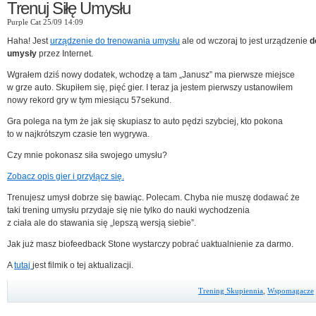
Trenuj Siłę Umysłu
Purple Cat 25/09 14:09
Haha! Jest
urządzenie do trenowania umysłu
ale od wczoraj to jest urządzenie
d
umysły
przez Internet.
Wgrałem dziś nowy dodatek, wchodzę a tam „Janusz” ma pierwsze miejsce
w grze auto. Skupiłem się, pięć gier. I teraz ja jestem pierwszy ustanowiłem
nowy rekord gry w tym miesiącu 57sekund.
Gra polega na tym że jak się skupiasz to auto pędzi szybciej, kto pokona
to w najkrótszym czasie ten wygrywa.
Czy mnie pokonasz siła swojego umysłu?
Zobacz opis gier i przyłącz się.
Trenujesz umysł dobrze się bawiąc. Polecam. Chyba nie muszę dodawać że
taki trening umysłu przydaje się nie tylko do nauki wychodzenia
z ciała ale do stawania się „lepszą wersją siebie”.
Jak już masz biofeedback Stone wystarczy pobrać uaktualnienie za darmo.
A
tutaj
jest filmik o tej aktualizacji.
Trening Skupiennia
,
Wspomagacze