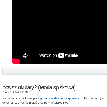
nosisz okulary? (teoria spiskowa)
Purple Cat 17/01 15:01
Na naszym oobe forum jest
ogromny zestaw teorii spiskowych
. Można poczytać
dojechane. Chociaż niektóre są pewnie prawdziwe.