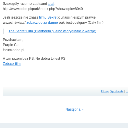
Szczegóły razem z zapisami
tutaj
:
http://www.oobe.pl/park/index.php?showtopic=8040
Jeśli jeszcze nie znasz
filmu Sekret
o „najsilniejszym prawie
wszechświata”
zobacz go za darmo
puki jest dostępny (Cały film)
The Secret Film (z lektorem pl albo w oryginale 2 wersje)
Pozdrawiam,
Purple Cat
forum oobe.pl
A tym razem bez PS. No dobra to jest PS.
Zobacz film
Filmy
,
Spotkania
|
6
Następna »