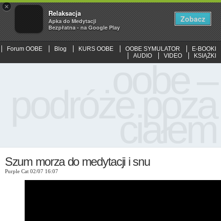
×
Relaksacja
Zobacz
Apka do Medytacji
Bezpłatna - na Google Play
Forum OOBE
Blog
KURS OOBE
OOBE SYMULATOR
E-BOOKI
AUDIO
VIDEO
KSIĄŻKI
oobe –
podróże poza
ciałem
Szum morza do medytacji i snu
Purple Cat 02/07 16:07