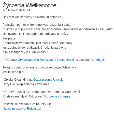
Życzenia Wielkanocne
Purple Cat 05/04 08:04
I jak tam wielkanocny bałwanek ulepiony?
Podsyłam pomoc w treningu wychodzenia z ciała.
Ćwiczenie to jak mówi sam Robert Monroe (amerykański podróżnik OOBE, autor 
stosowanie jest niezbędne dla odbycia podróży.
Jak pisze:
„Pierwszym warunkiem, jaki musi zostać spełniony
jest zdolność do relaksacji. Chodzi tu zarówno
o relaks fizyczny jak i umysłowy.”
–> Zobacz
Gry uczące Cię Relaksacji i Koncentracji
na zawołanie. (
zdjęcia
)
To są gry więc przyjemne z pożyczecznym. Właściwie
jest to seria gier:
*Crystal Clear. Gra na
Oczyszczenie Umysłu
.
Uczy Cię Skupienia na Zawołanie.
*Energy Booster. Gra Komputerowa Pomaga Opanować
Rozbiegane Myśli. Odzyskać
Skupienie i Energię
.
*Instant Relaxation. Gra nauczy Cię
Natychmiastowej Relaksacji
.