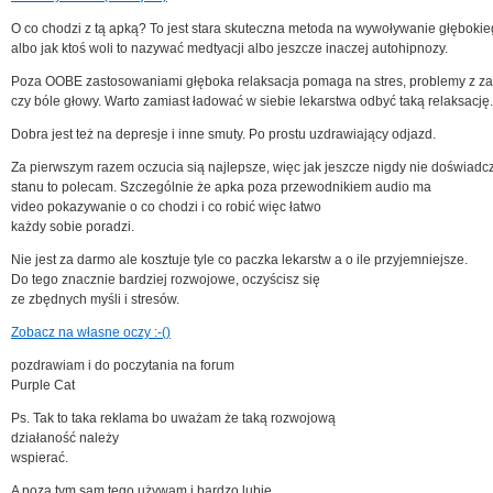
O co chodzi z tą apką? To jest stara skuteczna metoda na wywoływanie głębokie
albo jak ktoś woli to nazywać medtyacji albo jeszcze inaczej autohipnozy.
Poza OOBE zastosowaniami głęboka relaksacja pomaga na stres, problemy z z
czy bóle głowy. Warto zamiast ładować w siebie lekarstwa odbyć taką relaksację.
Dobra jest też na depresje i inne smuty. Po prostu uzdrawiający odjazd.
Za pierwszym razem oczucia sią najlepsze, więc jak jeszcze nigdy nie doświadc
stanu to polecam. Szczególnie że apka poza przewodnikiem audio ma
video pokazywanie o co chodzi i co robić więc łatwo
każdy sobie poradzi.
Nie jest za darmo ale kosztuje tyle co paczka lekarstw a o ile przyjemniejsze.
Do tego znacznie bardziej rozwojowe, oczyścisz się
ze zbędnych myśli i stresów.
Zobacz na własne oczy :-()
pozdrawiam i do poczytania na forum
Purple Cat
Ps. Tak to taka reklama bo uważam że taką rozwojową
działaność należy
wspierać.
A poza tym sam tego używam i bardzo lubie.