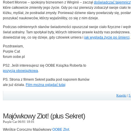
Robert Monroe – spokojny biznesmen z Wirginii – zaczął
doświadczać tajemnicz
które całkowicie zmieniły jego życie. Gdy po raz pierwszy zobaczył swoje ciało l
łóżku, myślał, że postradał zmysły. Ponieważ dziwne stany powtarzały się, posta
poszukać naukowców, którzy wyjaśniliby, co się z nim dzieje.
Podczas odmiennych stanów świadomości opuszczał swoje ciało fizyczne i węd
świat astralny. Tam spotykał byty, których istnienie prawie każdy nas podejrzewa.
dowiedział się, co się dzieje, gdy człowiek umiera i
jak wygląda życie po śmierci
.
Pozdrawiam,
Purple Cat
forum oobe.pl
PS2. Jeśli interesujesz się OOBE Książka Roberta to
pozycja obowiązkowa
.
PS. Strona z filmem Sekret padła pod naporem tłumów
ale już działa.
Film można oglądać tutaj
Książki
|
5
Majówkowy Zlot! (plus Sekret)
Purple Cat 06/01 18:01
Wkrótce Coroczny Majówkowy
OOBE Zlot
.