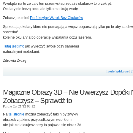
Wygląda na to że cały ten przemysł sprzedaży okularów to przekręt.
Okulary nie leczą oczu ale tylko maskują wadę.
Zobacz jak mieć
Perfekcyjny Wzrok Bez Okularów
Sprzedają okulary które nie pomagają a wręcz pogarszają tylko po to aby za chw
sprzedać
kolejne okulary albo operację wypalania oczu laserem.
Tutaj jest info
jak wyleczyć swoje oczy samemu
naturalnymi metodami.
Zdrowia Życzę!
Teorie Spiskowe
|
2
Magiczne Obrazy 3D – Nie Uwierzysz Dopóki 
Zobaczysz – Sprawdź to
Purple Cat 21/12 00:12
Na
tej stronie
można zobaczyć taki niby zwykły
obrazek z jakimś przypadkowym wzorkiem
ale jak zrelaksujesz oczy to pojawia się obraz 3d.