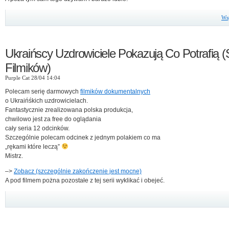
Ws
Ukraińscy Uzdrowiciele Pokazują Co Potrafią (
Filmików)
Purple Cat 28/04 14:04
Polecam serię darmowych
filmików dokumentalnych
o Ukraińśkich uzdrowicielach.
Fantastycznie zrealizowana polska produkcja,
chwilowo jest za free do oglądania
cały seria 12 odcinków.
Szczególnie polecam odcinek z jednym polakiem co ma
„rękami które leczą”
Mistrz.
–>
Zobacz (szczególnie zakończenie jest mocne)
A pod filmem pożna pozostałe z tej serii wyklikać i obejeć.