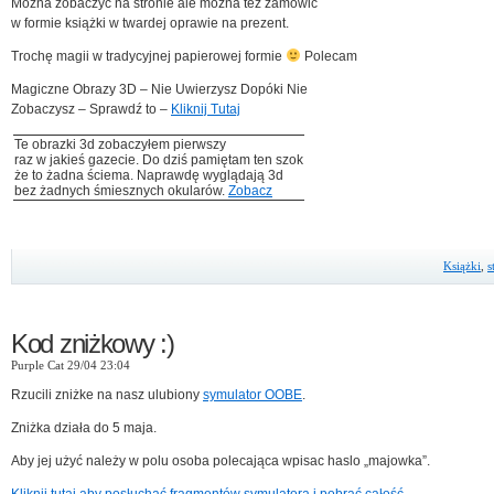
Można zobaczyć na stronie ale można też zamówić
w formie książki w twardej oprawie na prezent.
Trochę magii w tradycyjnej papierowej formie
Polecam
Magiczne Obrazy 3D – Nie Uwierzysz Dopóki Nie
Zobaczysz – Sprawdź to –
Kliknij Tutaj
Te obrazki 3d zobaczyłem pierwszy
raz w jakieś gazecie. Do dziś pamiętam ten szok
że to żadna ściema. Naprawdę wyglądają 3d
bez żadnych śmiesznych okularów.
Zobacz
Książki
,
s
Kod zniżkowy :)
Purple Cat 29/04 23:04
Rzucili zniżke na nasz ulubiony
symulator OOBE
.
Zniżka działa do 5 maja.
Aby jej użyć należy w polu osoba polecająca wpisac haslo „majowka”.