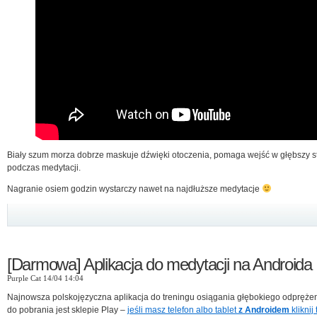
Biały szum morza dobrze maskuje dźwięki otoczenia, pomaga wejść w głębszy s
podczas medytacji.
Nagranie osiem godzin wystarczy nawet na najdłuższe medytacje
[Darmowa] Aplikacja do medytacji na Androida
Purple Cat 14/04 14:04
Najnowsza polskojęzyczna aplikacja do treningu osiągania głębokiego odpręże
do pobrania jest sklepie Play –
jeśli masz telefon albo tablet
z Androidem
kliknij 