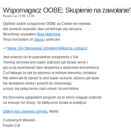
Wspomagacz OOBE: Skupienie na zawołanie?
Purple Cat 27/06 12:06
Ogólnie żadne urządzenie OOBE za Ciebie nie wywoła.
Ale pomoże wywołać stan od którego się zaczyna.
Wcześniej używałem
Blue Watchera
Teraz korzystam ze
Stona
i polecam.
->
Stone: Gry Sterowane Umysłem [kliknij tu i zobacz]
Jest nowszy niż te poprzednie urządzenia z Gsr.
Trening sercowy jest super, patrzysz jak działa serce i
gry uczą wywoływać stan skupienia a właściwie koncentracji.
Coś takiego że jak by płyniesz w jednym kierunku, działasz.
Nie wiem jak to opisać to jest super uczucie, idziesz jak laser.
Na skołatane nerwy i powrót do równowagi.
uczysz się połączenia ciało umysł i to jest dobre.
Na Discovery oglądałem program że to serce reaguje szybciej
na emocje niż mózg. I to faktycznie działa w praktyce.
Odkryj moc swojego umysłu.
Warto.
Cudownych Wrażeń,
Purple Cat