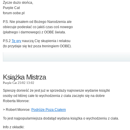
Życze dużo słońca,
Purple Cat
forum oobe.pl
P.S. Nie pisałem od Bożego Narodzenia ale
obiecuje podesłać co jakiś czas coś nowego
(płatnego i darmowego) z OOBE świata.
P.S.2
Te gry
nauczą Cię skupienia i relaksu
(to przydaje się też poza treningiem OOBE).
Książka Mistrza
Purple Cat 25/02 13:02
Spieszę donieść że jest już w sprzedaży najnowsze wydanie książki
osoby od której całe to wychodzenia z ciała zaczęło się na dobre
Roberta Monroe:
> Robert Monroe:
Podróże Poza Ciałem
To jest najpopularniejsza dodatąd wydana książka o wychodzeniu z ciała.
Info z okładki: