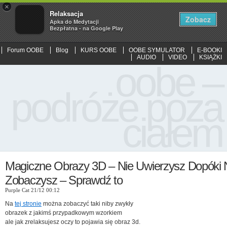
×
Relaksacja
Zobacz
Apka do Medytacji
Bezpłatna - na Google Play
Forum OOBE
Blog
KURS OOBE
OOBE SYMULATOR
E-BOOKI
AUDIO
VIDEO
KSIĄŻKI
oobe –
podróże poza
ciałem
Magiczne Obrazy 3D – Nie Uwierzysz Dopóki 
Zobaczysz – Sprawdź to
Purple Cat 21/12 00:12
Na
tej stronie
można zobaczyć taki niby zwykły
obrazek z jakimś przypadkowym wzorkiem
ale jak zrelaksujesz oczy to pojawia się obraz 3d.