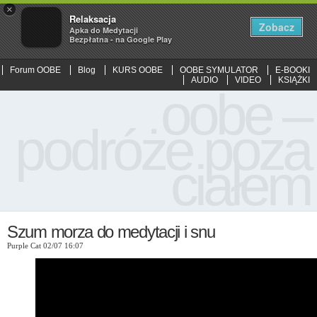
×
Relaksacja
Zobacz
Apka do Medytacji
Bezpłatna - na Google Play
Forum OOBE
Blog
KURS OOBE
OOBE SYMULATOR
E-BOOKI
AUDIO
VIDEO
KSIĄŻKI
oobe –
podróże poza
ciałem
Szum morza do medytacji i snu
Purple Cat 02/07 16:07