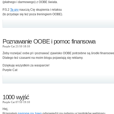
(płatnego i darmowego) z OOBE świata.
P.S.2
Te gry
nauczą Cię skupienia i relaksu
(to przydaje się też poza treningiem OOBE).
Poznawanie OOBE i pomoc finansowa
Purple Cat 21/10 18:10
Żeby rozwijać oobe.pl i poznawać zjawisko OOBE potrzebne są środki finansowe
Dlatego też czasami na moim blogu pojawiają się reklamy.
Dziękuję wszystkim za wasparcie!
Purple Cat
1000 wyjść
Purple Cat 07/10 19:10
Hej,
Przesyłam
nagrane na żywo
odpowiedzi na pytania uczestników webinaru.