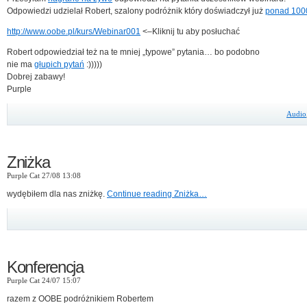
Odpowiedzi udzielał Robert, szalony podróżnik który doświadczył już
ponad 100
http://www.oobe.pl/kurs/Webinar001
<–Kliknij tu aby posłuchać
Robert odpowiedział też na te mniej „typowe” pytania… bo podobno
nie ma
głupich pytań
:)))))
Dobrej zabawy!
Purple
Audio
Zniżka
Purple Cat 27/08 13:08
wydębiłem dla nas zniżkę.
Continue reading Zniżka…
Konferencja
Purple Cat 24/07 15:07
razem z OOBE podróżnikiem Robertem