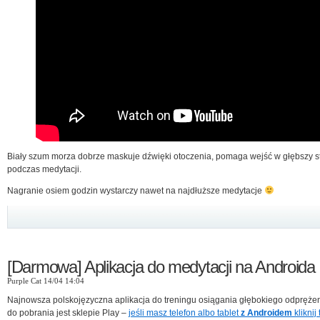
Biały szum morza dobrze maskuje dźwięki otoczenia, pomaga wejść w głębszy s
podczas medytacji.
Nagranie osiem godzin wystarczy nawet na najdłuższe medytacje
[Darmowa] Aplikacja do medytacji na Androida
Purple Cat 14/04 14:04
Najnowsza polskojęzyczna aplikacja do treningu osiągania głębokiego odpręże
do pobrania jest sklepie Play –
jeśli masz telefon albo tablet
z Androidem
kliknij 