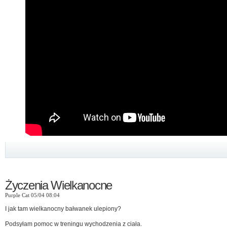
Życzenia Wielkanocne
Purple Cat 05/04 08:04
I jak tam wielkanocny bałwanek ulepiony?
Podsyłam pomoc w treningu wychodzenia z ciała.