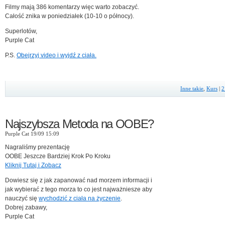
Filmy mają 386 komentarzy więc warto zobaczyć.
Całość znika w poniedziałek (10-10 o północy).
Superlotów,
Purple Cat
P.S.
Obejrzyj video i wyjdź z ciała.
Inne takie
,
Kurs
|
2
Najszybsza Metoda na OOBE?
Purple Cat 19/09 15:09
Nagraliśmy prezentację
OOBE Jeszcze Bardziej Krok Po Kroku
Kliknij Tutaj i Zobacz
Dowiesz się z jak zapanować nad morzem informacji i
jak wybierać z tego morza to co jest najważniesze aby
nauczyć się
wychodzić z ciała na życzenie
.
Dobrej zabawy,
Purple Cat