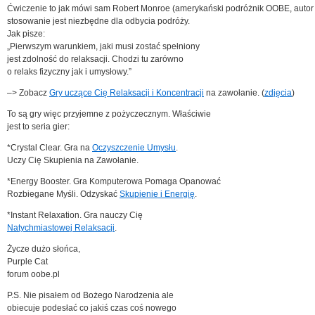
Ćwiczenie to jak mówi sam Robert Monroe (amerykański podróżnik OOBE, autor 
stosowanie jest niezbędne dla odbycia podróży.
Jak pisze:
„Pierwszym warunkiem, jaki musi zostać spełniony
jest zdolność do relaksacji. Chodzi tu zarówno
o relaks fizyczny jak i umysłowy.”
–> Zobacz
Gry uczące Cię Relaksacji i Koncentracji
na zawołanie. (
zdjęcia
)
To są gry więc przyjemne z pożyczecznym. Właściwie
jest to seria gier:
*Crystal Clear. Gra na
Oczyszczenie Umysłu
.
Uczy Cię Skupienia na Zawołanie.
*Energy Booster. Gra Komputerowa Pomaga Opanować
Rozbiegane Myśli. Odzyskać
Skupienie i Energię
.
*Instant Relaxation. Gra nauczy Cię
Natychmiastowej Relaksacji
.
Życze dużo słońca,
Purple Cat
forum oobe.pl
P.S. Nie pisałem od Bożego Narodzenia ale
obiecuje podesłać co jakiś czas coś nowego