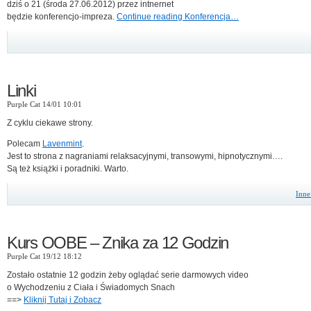
dziś o 21 (środa 27.06.2012) przez intnernet
będzie konferencjo-impreza.
Continue reading Konferencja…
Linki
Purple Cat 14/01 10:01
Z cyklu ciekawe strony.
Polecam
Lavenmint
.
Jest to strona z nagraniami relaksacyjnymi, transowymi, hipnotycznymi….
Są też książki i poradniki. Warto.
Inne
Kurs OOBE – Znika za 12 Godzin
Purple Cat 19/12 18:12
Zostało ostatnie 12 godzin żeby oglądać serie darmowych video
o Wychodzeniu z Ciała i Świadomych Snach
==>
Kliknij Tutaj i Zobacz