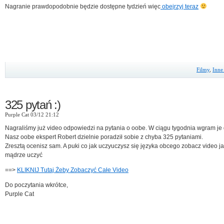
Nagranie prawdopodobnie będzie dostępne tydzień więc
obejrzyj teraz
Filmy
,
Inne 
325 pytań :)
Purple Cat 03/12 21:12
Nagraliśmy już video odpowiedzi na pytania o oobe. W ciągu tygodnia wgram je d
Nasz oobe ekspert Robert dzielnie poradził sobie z chyba 325 pytaniami.
Zresztą ocenisz sam. A puki co jak uczyuczysz się języka obcego zobacz video ja
mądrze uczyć
==>
KLIKNIJ Tutaj Żeby Zobaczyć Całe Video
Do poczytania wkrótce,
Purple Cat