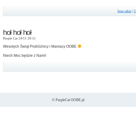
Inne takie
|
2
hoł hoł hoł
Purple Cat 24/11 20:11
Wesołych Świąt Podróżnicy i Maniacy OOBE
Niech Moc będzie z Nami!
© PurpleCat OOBE.pl