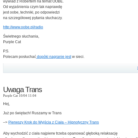
wywiad z Robertem na temat OOBE.
Od wyjaśnienia czym tak naprawdę
jest oobe, techniki, po odpowiedzi
na szczegółowej pytania słuchaczy.
http://www.oobe.pl/radio
Świetnego słuchania,
Purple Cat
P.S.
Polecam posłuchać
dopóki nagranie jest
w sieci.
Uwaga Trans
Purple Cat 10/04 11:04
Hej,
Już po świętach! Ruszamy w Trans
–>
Pierwszy Krok do Wyjścia z Ciała – Hipnotyczny Trans
Aby wychodzić z ciała najpierw trzeba opanować głęboką relaksację