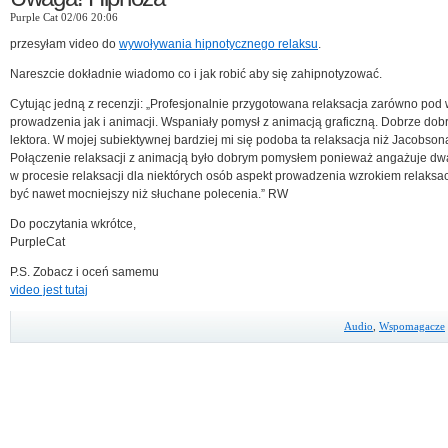
Purple Cat 02/06 20:06
przesyłam video do
wywoływania hipnotycznego relaksu
.
Nareszcie dokładnie wiadomo co i jak robić aby się zahipnotyzować.
Cytując jedną z recenzji: „Profesjonalnie przygotowana relaksacja zarówno po
prowadzenia jak i animacji. Wspaniały pomysł z animacją graficzną. Dobrze dob
lektora. W mojej subiektywnej bardziej mi się podoba ta relaksacja niż Jacobson
Połączenie relaksacji z animacją było dobrym pomysłem ponieważ angażuje dwa
w procesie relaksacji dla niektórych osób aspekt prowadzenia wzrokiem relaksa
być nawet mocniejszy niż słuchane polecenia.” RW
Do poczytania wkrótce,
PurpleCat
P.S. Zobacz i oceń samemu
video jest tutaj
Audio
,
Wspomagacze