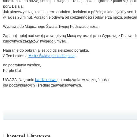
albo trans albo nazwij sobie po swojemu. To najlepsze nagranie z jakim się spot
pory. Działa.
Jak pierwszy raz go słuchałem spadałem, leciałem a później miałem jakby sen. I
w jakieś 20 minut. Porządnie odrywa od codzienności i odświerza mózg, poleca
Wyprawa do Magicznego Świata Twojej Podświadomości
Zapanuj lepiej nad swoją wewnętrzną Mocą wyruszając na Wyprawę z Przewod
cudownych zakątków Twojego umysłu.
Nagranie do pobrania jest od dzisiejszego poranka.
A Ten Lektor to
Mistrz Świata posłuchaj tutaj
.
do poczytania wkrótce,
Purple Cat
UWAGA: Nagranie
bardzo łatwe
do podążania, w szczególności
dla początkujących i średnio zaawansowanych.
Uwaga! Hipnoza