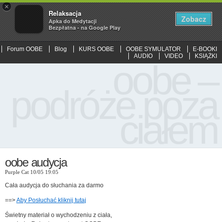
×
Relaksacja
Zobacz
Apka do Medytacji
Bezpłatna - na Google Play
Forum OOBE
Blog
KURS OOBE
OOBE SYMULATOR
E-BOOKI
AUDIO
VIDEO
KSIĄŻKI
oobe –
podróże poza
ciałem
oobe audycja
Purple Cat 10/05 19:05
Cała audycja do słuchania za darmo
==>
Aby Posłuchać kliknij tutaj
Świetny materiał o wychodzeniu z ciała,