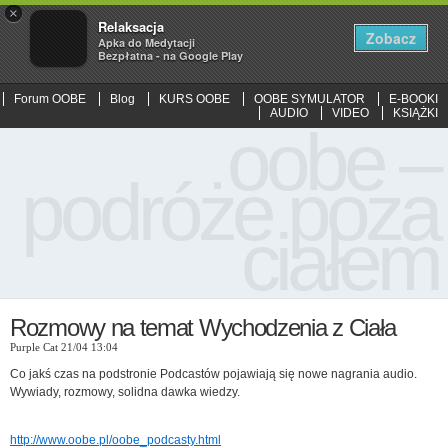
×
Relaksacja
Zobacz
Apka do Medytacji
Bezpłatna - na Google Play
Forum OOBE
Blog
KURS OOBE
OOBE SYMULATOR
E-BOOKI
AUDIO
VIDEO
KSIĄŻKI
oobe –
podróże poza
ciałem
Rozmowy na temat Wychodzenia z Ciała
Purple Cat 21/04 13:04
Co jakś czas na podstronie Podcastów pojawiają się nowe nagrania audio.
Wywiady, rozmowy, solidna dawka wiedzy.
http://www.oobe.pl/oobe_podcasty.html