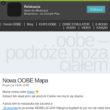
×
Relaksacja
Zobacz
Apka do Medytacji
Bezpłatna - na Google Play
Forum OOBE
Blog
KURS OOBE
OOBE SYMULATOR
E-BOOKI
AUDIO
VIDEO
KSIĄŻKI
oobe –
podróże poza
ciałem
Nowa OOBE Mapa
Purple Cat 14/09 10:09
Mamy nową oobe
mapę
Zobacz kto skąd jest i jak jeszcze Ciebie nie ma to się dopisz.
A poza tym to naaaauka się zaczeła a
„
Ta muzyka
to po prostu REWELACJA!!! Odkąd ja kupiłam to juz nic nie robie bez 