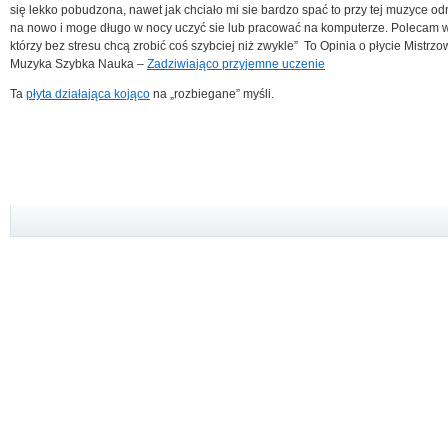
się lekko pobudzona, nawet jak chciało mi sie bardzo spać to przy tej muzyce o
na nowo i moge długo w nocy uczyć sie lub pracować na komputerze. Polecam w
którzy bez stresu chcą zrobić coś szybciej niż zwykle” To Opinia o płycie Mistrz
Muzyka Szybka Nauka –
Zadziwiająco przyjemne uczenie
Ta
płyta działająca kojąco
na „rozbiegane” myśli.