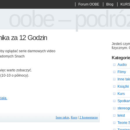
Forum OOBE
Blog
KURS
oobe – podró
ika za 12 Godzin
Jesteś czym
fizycznym. 
żeby oglądać serie darmowych video
wiadomych Snach
Kategori
Audio
ięc warto zobaczyć.
Filmy
(10-10 o północy).
Inne tak
Książki
Kurs
iała.
Spotkan
stereo
tekst
Inne takie
,
Kurs
|
2 komentarze
Teorie 