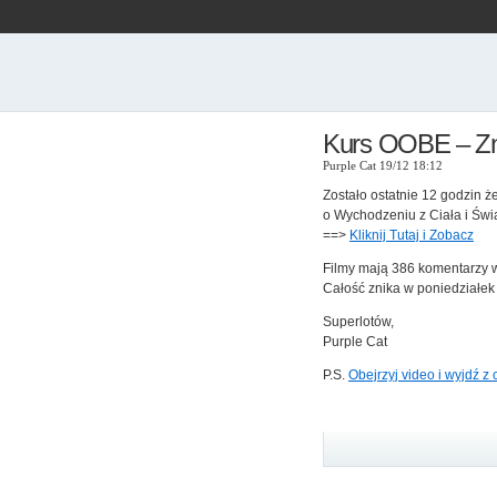
Kurs OOBE – Zn
Purple Cat 19/12 18:12
Zostało ostatnie 12 godzin 
o Wychodzeniu z Ciała i Ś
==>
Kliknij Tutaj i Zobacz
Filmy mają 386 komentarzy w
Całość znika w poniedziałek 
Superlotów,
Purple Cat
P.S.
Obejrzyj video i wyjdź z c