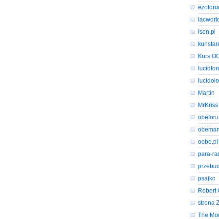
ezofor
iacworl
isen.pl
kunstar
Kurs O
lucidfo
lucidol
Martin
MrKriss
obeforu
obeman
oobe.pl
para-ra
przebud
psajko
Robert 
strona 
The Mon