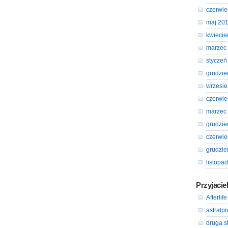
czerwie
maj 20
kwiecie
marzec
styczeń
grudzie
wrzesie
czerwie
marzec
grudzie
czerwie
grudzie
listopa
Przyjacie
Afterlife
astralp
druga s