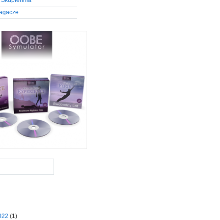
 Skupiennia
agacze
2022
(1)