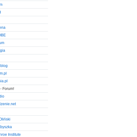
um
d
ena
OBE
rum
ogia
 blog
m.pl
ia.pl
- Forum!
dio
zenie.net
Oliński
Zbyszka
roe Institute