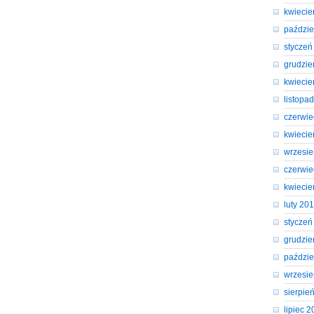
kwiecie
paździe
styczeń
grudzie
kwiecie
listopa
czerwie
kwiecie
wrzesi
czerwie
kwiecie
luty 20
styczeń
grudzie
paździe
wrzesi
sierpie
lipiec 