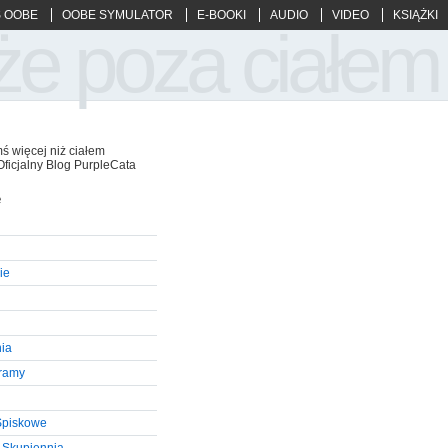
 OOBE
OOBE SYMULATOR
E-BOOKI
AUDIO
VIDEO
KSIĄŻKI
że poza ciałem
ś więcej niż ciałem
Oficjalny Blog PurpleCata
e
ie
ia
gramy
Spiskowe