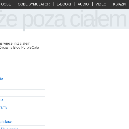
 OOBE
OOBE SYMULATOR
E-BOOKI
AUDIO
VIDEO
KSIĄŻKI
że poza ciałem
ś więcej niż ciałem
Oficjalny Blog PurpleCata
e
ie
ia
gramy
Spiskowe