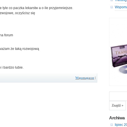
Trening
Wspom
e tyle co paczka lekarstw a o ile przyjemniejsze.
ozwojowe, oczyścisz się
na forum
uważam że taką rozwojową
i bardzo lubie.
Wspomagacze
|
Archiwa
lipiec 