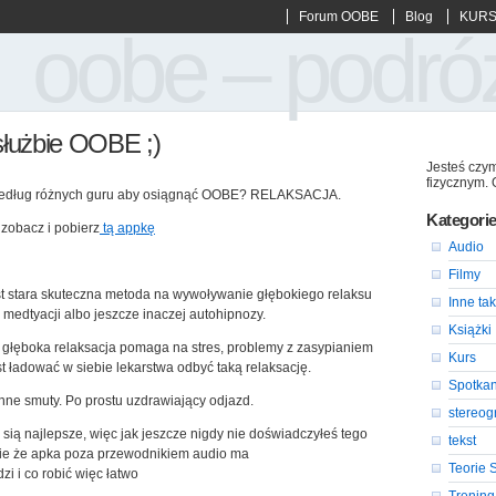
Forum OOBE
Blog
KURS
oobe – podró
służbie OOBE ;)
Jesteś czym
fizycznym. 
według różnych guru aby osiągnąć OOBE? RELAKSACJA.
Kategori
zobacz i pobierz
tą appkę
Audio
Filmy
est stara skuteczna metoda na wywoływanie głębokiego relaksu
Inne tak
ć medtyacji albo jeszcze inaczej autohipnozy.
Książki
łęboka relaksacja pomaga na stres, problemy z zasypianiem
Kurs
t ładować w siebie lekarstwa odbyć taką relaksację.
Spotkan
 inne smuty. Po prostu uzdrawiający odjazd.
stereo
sią najlepsze, więc jak jeszcze nigdy nie doświadczyłeś tego
tekst
nie że apka poza przewodnikiem audio ma
Teorie 
i i co robić więc łatwo