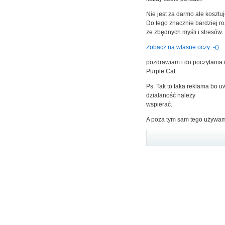
Nie jest za darmo ale kosztuj
Do tego znacznie bardziej r
ze zbędnych myśli i stresów.
Zobacz na własne oczy :-()
pozdrawiam i do poczytania 
Purple Cat
Ps. Tak to taka reklama bo 
działaność należy
wspierać.
A poza tym sam tego używam 