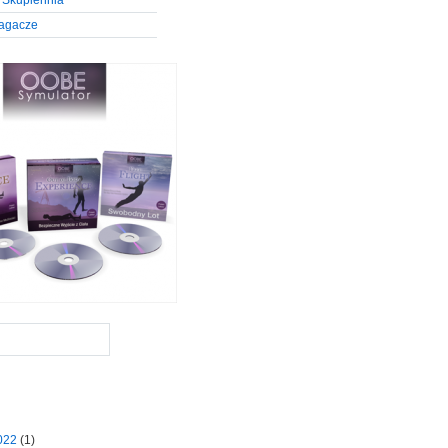
 Skupiennia
agacze
2022
(1)