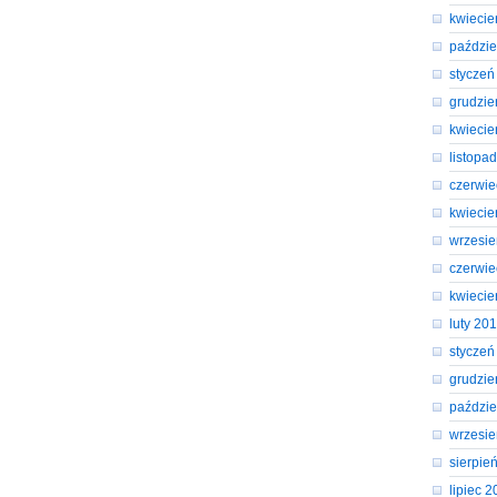
kwiecie
paździe
styczeń
grudzie
kwiecie
listopa
czerwie
kwiecie
wrzesi
czerwie
kwiecie
luty 20
styczeń
grudzie
paździe
wrzesi
sierpie
lipiec 