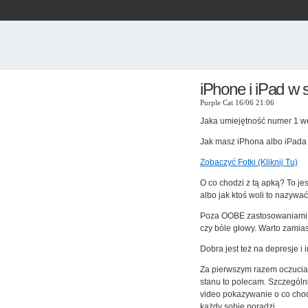
iPhone i iPad w 
Purple Cat 16/06 21:06
Jaka umiejętność numer 1 
Jak masz iPhona albo iPada 
Zobaczyć Fotki (Kliknij Tu)
O co chodzi z tą apką? To j
albo jak ktoś woli to nazywa
Poza OOBE zastosowaniami g
czy bóle głowy. Warto zamias
Dobra jest też na depresje i
Za pierwszym razem oczucia 
stanu to polecam. Szczegól
video pokazywanie o co chodz
każdy sobie poradzi.