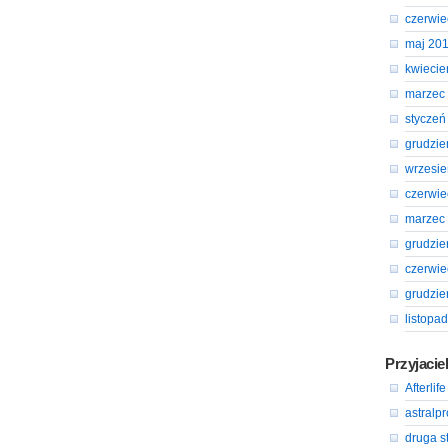
czerwie
maj 20
kwiecie
marzec
styczeń
grudzie
wrzesie
czerwie
marzec
grudzie
czerwie
grudzie
listopa
Przyjacie
Afterlife
astralp
druga s