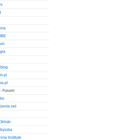
um
d
ena
OBE
rum
ogia
 blog
m.pl
ia.pl
- Forum!
dio
zenie.net
Oliński
Zbyszka
roe Institute