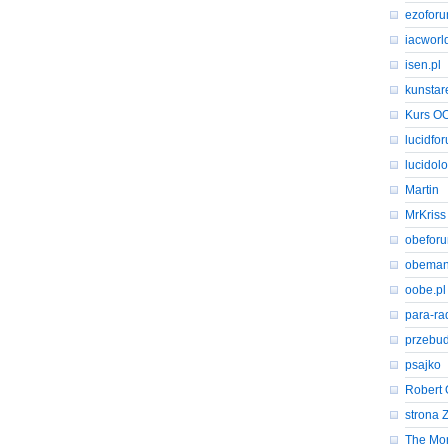
ezofor
iacworl
isen.pl
kunstar
Kurs O
lucidfo
lucidol
Martin
MrKriss
obeforu
obeman
oobe.pl
para-ra
przebud
psajko
Robert 
strona 
The Mon