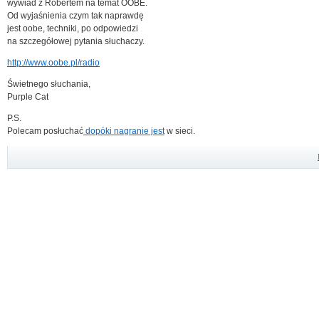
wywiad z Robertem na temat OOBE.
Od wyjaśnienia czym tak naprawdę
jest oobe, techniki, po odpowiedzi
na szczegółowej pytania słuchaczy.
http://www.oobe.pl/radio
Świetnego słuchania,
Purple Cat
P.S.
Polecam posłuchać
dopóki nagranie jest
w sieci.