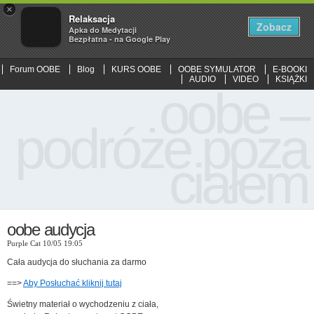
×
Relaksacja
Zobacz
Apka do Medytacji
Bezpłatna - na Google Play
Forum OOBE
Blog
KURS OOBE
OOBE SYMULATOR
E-BOOKI
AUDIO
VIDEO
KSIĄŻKI
oobe –
podróże poza
ciałem
oobe audycja
Purple Cat 10/05 19:05
Cała audycja do słuchania za darmo
==>
Aby Posłuchać kliknij tutaj
Świetny materiał o wychodzeniu z ciała,